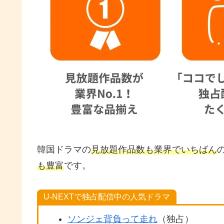
韓国ドラマの
見放題作品数も業界でいちばん
も豊富
です。
U-NEXTで独占配信中の人気ドラマ
ソンジェ背負って走れ
（独占）