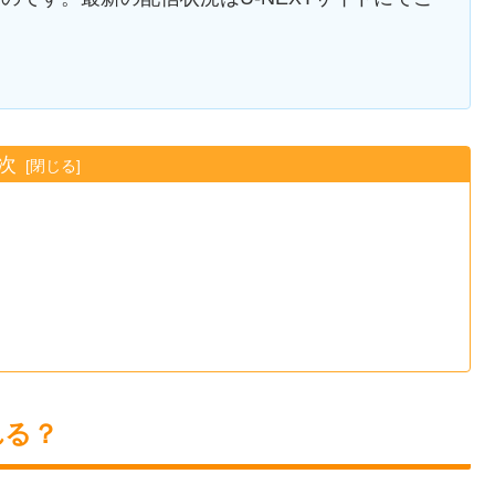
次
れる？