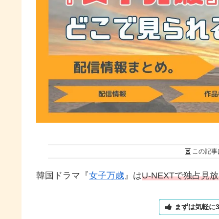
この記事
韓国ドラマ『
女子万歳
』は
U-NEXTで独占見
まずは気軽に