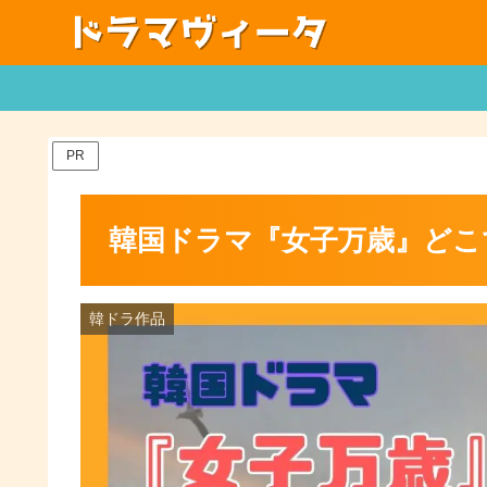
PR
韓国ドラマ『女子万歳』どこ
韓ドラ作品