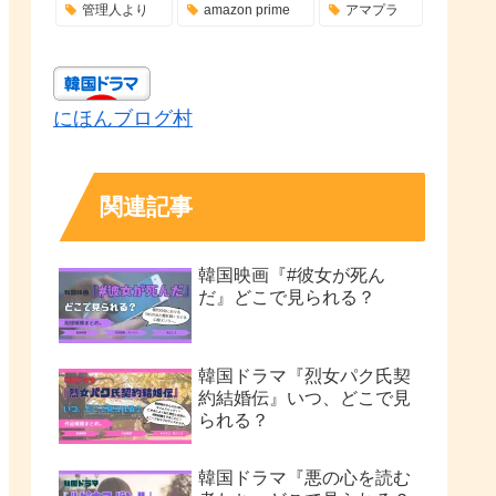
管理人より
amazon prime
アマプラ
にほんブログ村
関連記事
韓国映画『#彼女が死ん
だ』どこで見られる？
韓国ドラマ『烈女パク氏契
約結婚伝』いつ、どこで見
られる？
韓国ドラマ『悪の心を読む