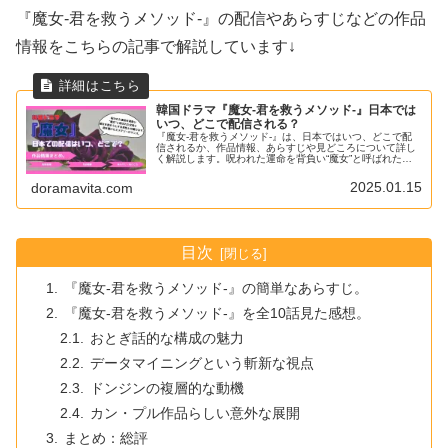
『魔女-君を救うメソッド-』の配信やあらすじなどの作品
情報をこちらの記事で解説しています↓
韓国ドラマ『魔女-君を救うメソッド-』日本では
いつ、どこで配信される？
『魔女-君を救うメソッド-』は、日本ではいつ、どこで配
信されるか、作品情報、あらすじや見どころについて詳し
く解説します。呪われた運命を背負い“魔女”と呼ばれた女
性と、彼女を救おうとする男性が織りなす、命を懸けたミ
ステリーロマンス。
2025.01.15
doramavita.com
目次
『魔女-君を救うメソッド-』の簡単なあらすじ。
『魔女-君を救うメソッド-』を全10話見た感想。
おとぎ話的な構成の魅力
データマイニングという斬新な視点
ドンジンの複層的な動機
カン・プル作品らしい意外な展開
まとめ：総評