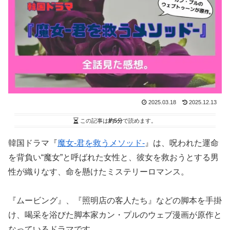
2025.03.18
2025.12.13
この記事は
約5分
で読めます。
韓国ドラマ『
魔女-君を救うメソッド-
』は、呪われた運命
を背負い“魔女”と呼ばれた女性と、彼女を救おうとする男
性が織りなす、命を懸けたミステリーロマンス。
『ムービング』、『照明店の客人たち』などの脚本を手掛
け、喝采を浴びた脚本家カン・プルのウェブ漫画が原作と
なっているドラマです。