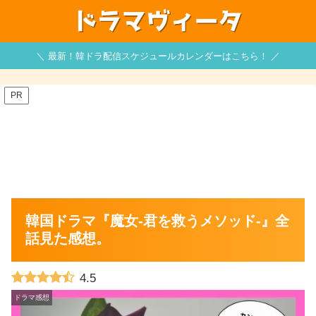
＼ 最新！韓ドラ配信スケジュールカレンダーはこちら！ ／
PR
韓国ドラマ『魔女-君を救うメソッド-』全
話見た感想。
4.5
ドラマ感想