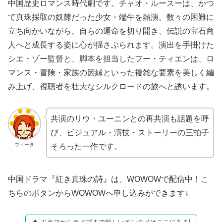
中国歴史ロマンス時代劇です。チャオ・ルースーは、かつ
て真珠採取の奴隷だった少女・端午を熱演。数々の困難に
立ち向かいながら、自らの運命を切り開き、伝説の宝石商
人へと成長する姿に心が揺さぶられます。演出を手掛けた
シエ・ゾー監督と、脚本を担当したフー・ティエンは、ロ
マンス・冒険・家族の因縁といった複雑な要素を美しく編
み上げ、視聴者を壮大なシルクロードの旅へと誘います。
共演のリウ・ユーニンとの再共演も話題を呼
び、ビジュアル・演技・ストーリーの三拍子
ヴィータ
そろった一作です。
中国ドラマ『紅き真珠の詩』は、WOWOWで配信中！こ
ちらのボタンからWOWOWへ申し込みができます↓