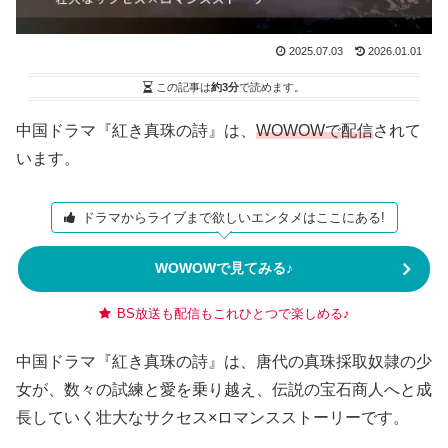
2025.07.03
2026.01.01
この記事は
約3分
で読めます。
中国ドラマ『紅き真珠の詩』は、
WOWOWで配信
されて
います。
ドラマからライブまで欲しいエンタメはここにある!
WOWOWで見てみる♪
BS放送も配信もこれひとつで楽しめる♪
中国ドラマ『紅き真珠の詩』は、唐代の真珠採取奴隷の少
女が、数々の試練と愛を乗り越え、伝説の宝石商人へと成
長していく壮大なサクセス×ロマンスストーリーです。