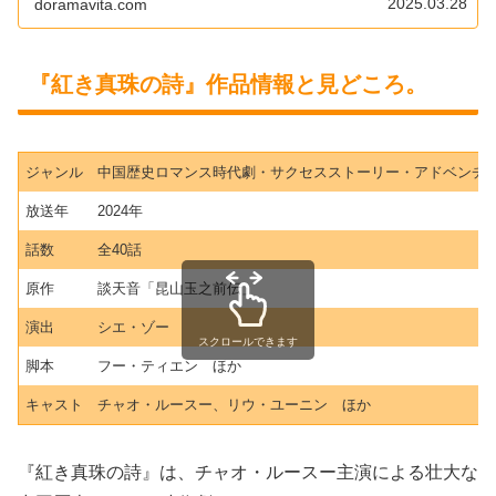
2025.03.28
doramavita.com
『紅き真珠の詩』作品情報と見どころ。
ジャンル
中国歴史ロマンス時代劇・サクセスストーリー・アドベンチ
放送年
2024年
話数
全40話
原作
談天音「昆山玉之前伝」
演出
シエ・ゾー
スクロールできます
脚本
フー・ティエン ほか
キャスト
チャオ・ルースー、リウ・ユーニン ほか
『紅き真珠の詩』は、チャオ・ルースー主演による壮大な