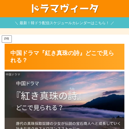
＼ 最新！韓ドラ配信スケジュールカレンダーはこちら！ ／
PR
中国ドラマ『紅き真珠の詩』どこで見ら
れる？
中国ドラマ