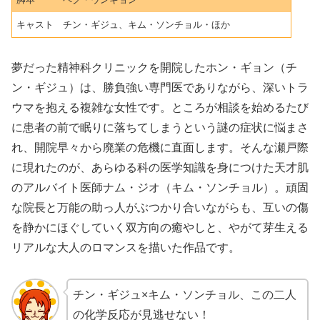
キャスト
チン・ギジュ、キム・ソンチョル・ほか
夢だった精神科クリニックを開院したホン・ギョン（チ
ン・ギジュ）は、勝負強い専門医でありながら、深いトラ
ウマを抱える複雑な女性です。ところが相談を始めるたび
に患者の前で眠りに落ちてしまうという謎の症状に悩まさ
れ、開院早々から廃業の危機に直面します。そんな瀬戸際
に現れたのが、あらゆる科の医学知識を身につけた天才肌
のアルバイト医師ナム・ジオ（キム・ソンチョル）。頑固
な院長と万能の助っ人がぶつかり合いながらも、互いの傷
を静かにほぐしていく双方向の癒やしと、やがて芽生える
リアルな大人のロマンスを描いた作品です。
チン・ギジュ×キム・ソンチョル、この二人
の化学反応が見逃せない！