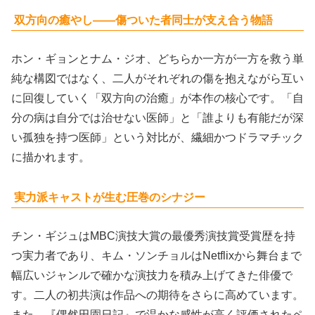
双方向の癒やし——傷ついた者同士が支え合う物語
ホン・ギョンとナム・ジオ、どちらか一方が一方を救う単
純な構図ではなく、二人がそれぞれの傷を抱えながら互い
に回復していく「双方向の治癒」が本作の核心です。「自
分の病は自分では治せない医師」と「誰よりも有能だが深
い孤独を持つ医師」という対比が、繊細かつドラマチック
に描かれます。
実力派キャストが生む圧巻のシナジー
チン・ギジュはMBC演技大賞の最優秀演技賞受賞歴を持
つ実力者であり、キム・ソンチョルはNetflixから舞台まで
幅広いジャンルで確かな演技力を積み上げてきた俳優で
す。二人の初共演は作品への期待をさらに高めています。
また、『偶然田園日記』で温かな感性が高く評価されたペ