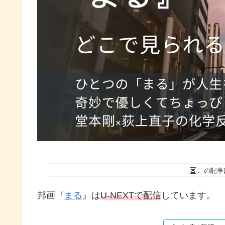
この記事
邦画『
まる
』は
U-NEXTで配信
しています。