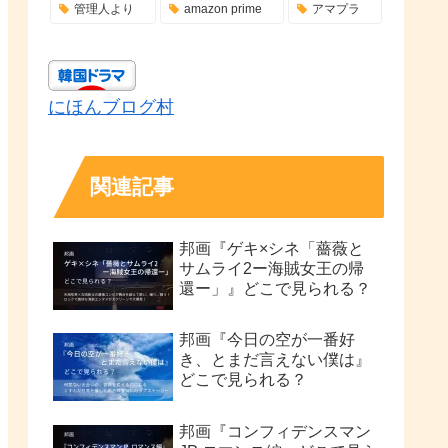
管理人より
amazon prime
アマプラ
にほんブログ村
関連記事
邦画『ゲキ×シネ「薔薇と
サムライ2ー海賊女王の帰
還ー」』どこで見られる？
邦画『今日の空が一番好
き、とまだ言えない僕は』
どこで見られる？
邦画『コンフィデンスマン