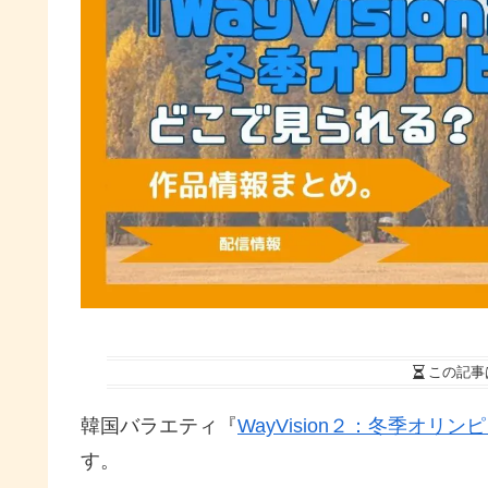
この記事
韓国バラエティ『
WayVision２：冬季オリ
す。