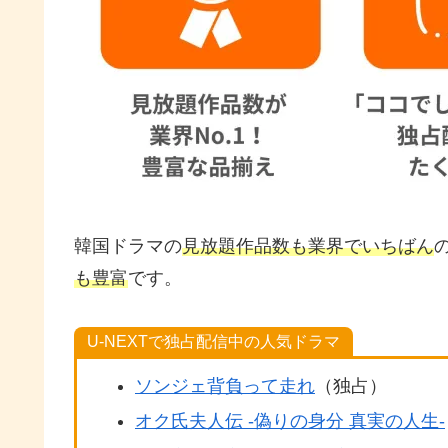
韓国ドラマの
見放題作品数も業界でいちばん
も豊富
です。
U-NEXTで独占配信中の人気ドラマ
ソンジェ背負って走れ
（独占）
オク氏夫人伝 -偽りの身分 真実の人生-