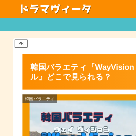
PR
韓国バラエティ『WayVisi
ル』どこで見られる？
韓国バラエティ