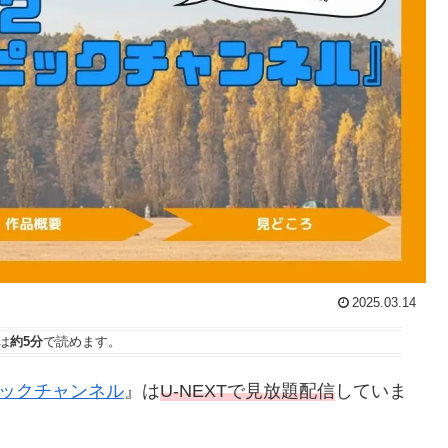
2025.03.14
は
約5分
で読めます。
ンピックチャンネル
』は
U-NEXTで見放題配信
していま