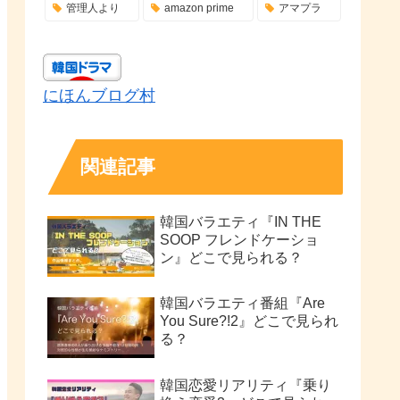
管理人より
amazon prime
アマプラ
にほんブログ村
関連記事
韓国バラエティ『IN THE
SOOP フレンドケーショ
ン』どこで見られる？
韓国バラエティ番組『Are
You Sure?!2』どこで見られ
る？
韓国恋愛リアリティ『乗り