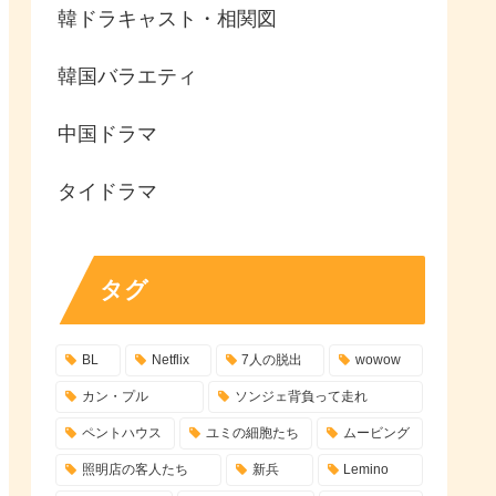
韓ドラキャスト・相関図
韓国バラエティ
中国ドラマ
タイドラマ
タグ
BL
Netflix
7人の脱出
wowow
カン・プル
ソンジェ背負って走れ
ペントハウス
ユミの細胞たち
ムービング
照明店の客人たち
新兵
Lemino