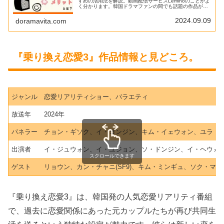
すめの活用法を解説。動画配信サービスLeminoのことがよ
く分かります。韓国ドラマファンの間でも話題の作品が独
占配信されていることもあり徐々にシェアを広げている印
象です。
2024.09.09
doramavita.com
『乗り換え恋愛3』作品情報と見どころ。
ジャンル
恋愛リアリティショー、バラエティ
放送年
2024年
パネラー
チョン・ギソク、イ・ヨンジン、キム・イェウォン、ユラ
出演者
イ・ジュウォン、イ・ユジョン、ソ・ドンジン、イ・ヘウォ
スクロールできます
ゲスト
リョウン、カン・チャニ(SF9)、キム・ミンギュ、ソク・マシ
『乗り換え恋愛3』は、韓国発の人気恋愛リアリティ番組
で、過去に恋愛関係にあった元カップルたちが再び共同生