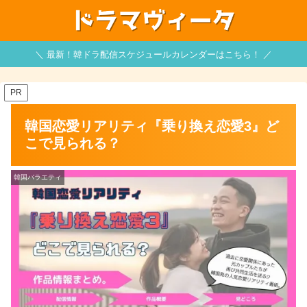
＼ 最新！韓ドラ配信スケジュールカレンダーはこちら！ ／
PR
韓国恋愛リアリティ『乗り換え恋愛3』ど
こで見られる？
韓国バラエティ