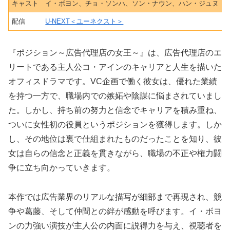
キャスト
イ・ボヨン、チョ・ソンハ、ソン・ナウン、ハン・ジュヌ 
配信
U-NEXT＜ユーネクスト＞
『ポジション～広告代理店の女王～』は、広告代理店のエ
リートである主人公コ・アインのキャリアと人生を描いた
オフィスドラマです。VC企画で働く彼女は、優れた業績
を持つ一方で、職場内での嫉妬や陰謀に悩まされていまし
た。しかし、持ち前の努力と信念でキャリアを積み重ね、
ついに女性初の役員というポジションを獲得します。しか
し、その地位は裏で仕組まれたものだったことを知り、彼
女は自らの信念と正義を貫きながら、職場の不正や権力闘
争に立ち向かっていきます。
本作では広告業界のリアルな描写が細部まで再現され、競
争や葛藤、そして仲間との絆が感動を呼びます。イ・ボヨ
ンの力強い演技が主人公の内面に説得力を与え、視聴者を