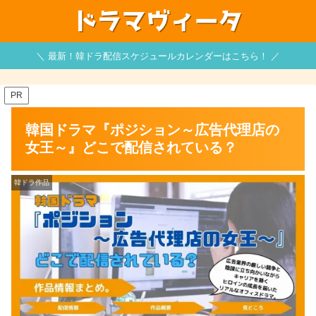
＼ 最新！韓ドラ配信スケジュールカレンダーはこちら！ ／
PR
韓国ドラマ『ポジション～広告代理店の
女王～』どこで配信されている？
韓ドラ作品