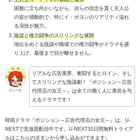
困難に立ち向かいながら、自らの信念を貫く主人公
の姿が感動的で、特にイ・ボヨンのリアリティ溢れ
る演技が魅力。
陰謀と権力闘争のスリリングな展開
地位をめぐる陰謀や職場での権力闘争がドラマを盛
り上げ、最後まで目が離せません。
リアルな広告業界、奮闘するヒロイン、そし
てスリリングな陰謀劇！『ポジション～広告
代理店の女王～』は全ての働く人に勇気を与
ヴィータ
えるドラマです！
韓国ドラマ『ポジション～広告代理店の女王～』は、U-
NEXTで見放題配信中です。U-NEXT31日間無料トライア
ルはこちらのボタンから申し込みができます↓