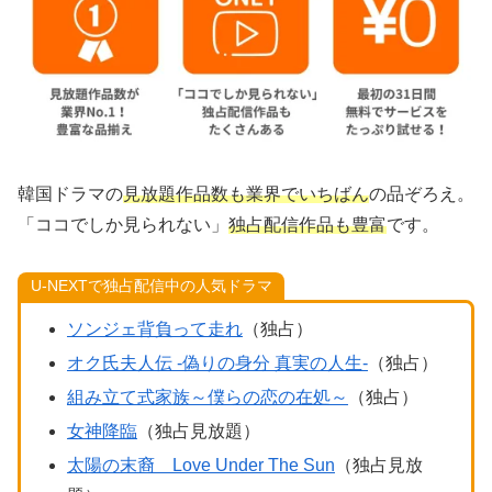
韓国ドラマの
見放題作品数も業界でいちばん
の品ぞろえ。
「ココでしか見られない」
独占配信作品も豊富
です。
U-NEXTで独占配信中の人気ドラマ
ソンジェ背負って走れ
（独占）
オク氏夫人伝 -偽りの身分 真実の人生-
（独占）
組み立て式家族～僕らの恋の在処～
（独占）
女神降臨
（独占見放題）
太陽の末裔 Love Under The Sun
（独占見放