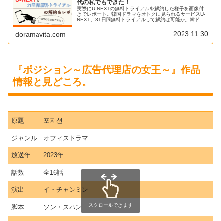
代の私でもできた！
実際にU-NEXTの無料トライアルを解約した様子を画像付
きでレポート。韓国ドラマをオトクに見られるサービスU-
NEXT。31日間無料トライアルして解約は可能か。韓ドラ
好きアラフォー管理人が実際に解約した経緯をレポートし
ています。
2023.11.30
doramavita.com
『ポジション～広告代理店の女王～』作品
情報と見どころ。
原題
포지션
ジャンル
オフィスドラマ
放送年
2023年
話数
全16話
演出
イ・チャンミン
スクロールできます
脚本
ソン・スハン