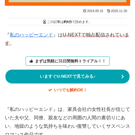
2024.05.31
2025.11.30
この記事は
約6分
で読めます。
『
私のハッピーエンド
』は
U-NEXTで独占配信されていま
す
。
まずは気軽に31日間無料トライアル！！
いますぐU-NEXTで見てみる♪
いつでも解約OK！
『私のハッピーエンド』は、家具会社の女性社長が信じて
いた夫や父、同僚、親友などの周囲の人間の裏切りにあ
い、地獄のような気持ちを味わい復讐していくサスペンス
ロマンス作品です。