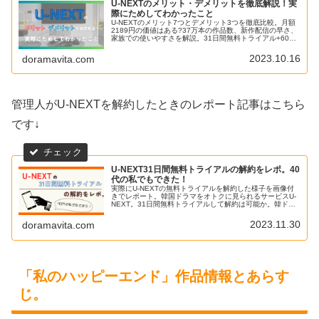
U-NEXTのメリット・デメリットを徹底解説！実
際にためしてわかったこと
U-NEXTのメリット7つとデメリット3つを徹底比較。月額
2189円の価値はある?37万本の作品数、新作配信の早さ、
家族での使いやすさを解説。31日間無料トライアル+600
ポイントで今すぐお試し。
2023.10.16
doramavita.com
管理人がU-NEXTを解約したときのレポート記事はこちら
です↓
U-NEXT31日間無料トライアルの解約をレポ。40
代の私でもできた！
実際にU-NEXTの無料トライアルを解約した様子を画像付
きでレポート。韓国ドラマをオトクに見られるサービスU-
NEXT。31日間無料トライアルして解約は可能か。韓ドラ
好きアラフォー管理人が実際に解約した経緯をレポートし
ています。
2023.11.30
doramavita.com
「私のハッピーエンド」作品情報とあらす
じ。