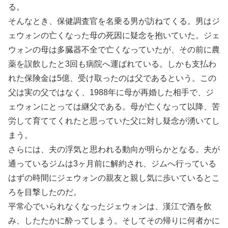
る。
そんなとき、保健調査官を名乗る男が訪ねてくる。男はジ
ェウォンの亡くなった母の死因に疑念を抱いていた。ジェ
ウォンの母は多臓器不全で亡くなっていたが、その前に農
薬を誤飲したと3回も病院へ運ばれている。しかも支払わ
れた保険金は5億、受け取ったのは父であるという。この
父は実の父ではなく、1988年に母が再婚した相手で、ジ
ェウォンにとっては継父である。母が亡くなって以降、苦
労して育ててくれたと思っていた父に対し疑念が湧いてし
まう。
さらには、夫の浮気と思われる動向が明らかとなる。夫が
通っているジムは3ヶ月前に解約され、ジムへ行っている
はずの時間にジェウォンの親友と親し気に歩いているとこ
ろを目撃したのだ。
平常心でいられなくなったジェウォンは、漢江で酒を飲
み、したたかに酔ってしまう。そしてその帰りに何者かに