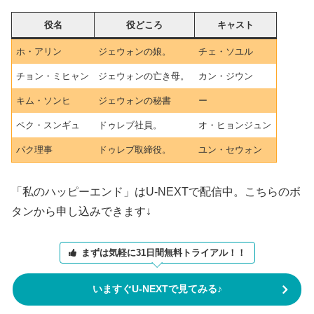
役名
役どころ
キャスト
ホ・アリン
ジェウォンの娘。
チェ・ソユル
チョン・ミヒャン
ジェウォンの亡き母。
カン・ジウン
キム・ソンヒ
ジェウォンの秘書
ー
ペク・スンギュ
ドゥレブ社員。
オ・ヒョンジュン
パク理事
ドゥレブ取締役。
ユン・セウォン
「私のハッピーエンド」はU-NEXTで配信中。こちらのボ
タンから申し込みできます↓
まずは気軽に31日間無料トライアル！！
いますぐU-NEXTで見てみる♪