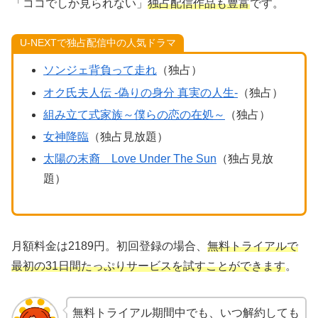
「ココでしか見られない」
独占配信作品も豊富
です。
U-NEXTで独占配信中の人気ドラマ
ソンジェ背負って走れ
（独占）
オク氏夫人伝 -偽りの身分 真実の人生-
（独占）
組み立て式家族～僕らの恋の在処～
（独占）
女神降臨
（独占見放題）
太陽の末裔 Love Under The Sun
（独占見放
題）
月額料金は2189円。初回登録の場合、
無料トライアルで
最初の31日間たっぷりサービスを試すことができます
。
無料トライアル期間中でも、いつ解約しても