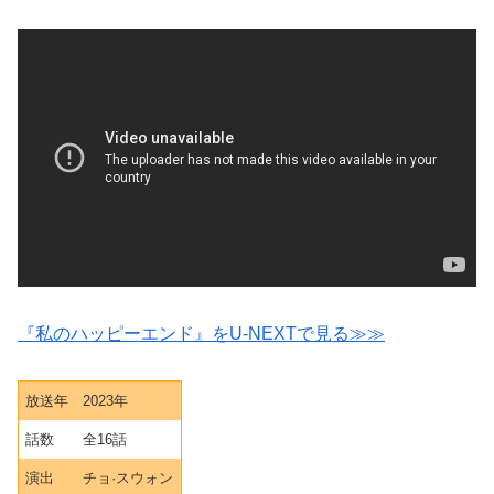
『私のハッピーエンド』をU-NEXTで見る≫≫
放送年
2023年
話数
全16話
演出
チョ·スウォン