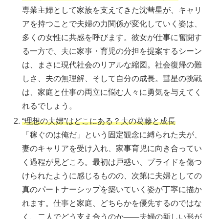
専業主婦として家族を支えてきた沈彗星が、キャリ
アを持つことで夫婦の力関係が変化していく姿は、
多くの女性に共感を呼びます。彼女が仕事に奮闘す
る一方で、夫に家事・育児の分担を提案するシーン
は、まさに現代社会のリアルな縮図。社会復帰の難
しさ、夫の無理解、そして自分の成長。彗星の挑戦
は、家庭と仕事の両立に悩む人々に勇気を与えてく
れるでしょう。
“理想の夫婦”はどこにある？夫の葛藤と成長
「稼ぐのは俺だ」という固定観念に縛られた夫が、
妻のキャリアを受け入れ、家事育児に向き合ってい
く過程が見どころ。最初は戸惑い、プライドを傷つ
けられたように感じるものの、次第に夫婦としての
真のパートナーシップを築いていく姿が丁寧に描か
れます。仕事と家庭、どちらかを優先するのではな
く、二人でどう支え合うのか――夫婦の新しい形が