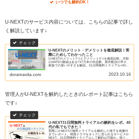
いつでも解約OK！
U-NEXTのサービス内容については、こちらの記事で詳し
く解説しています↓
U-NEXTのメリット・デメリットを徹底解説！実
際にためしてわかったこと
U-NEXTのメリット7つとデメリット3つを徹底比較。月額
2189円の価値はある?37万本の作品数、新作配信の早さ、
家族での使いやすさを解説。31日間無料トライアル+600
ポイントで今すぐお試し。
2023.10.16
doramavita.com
管理人がU-NEXTを解約したときのレポート記事はこちら
です↓
U-NEXT31日間無料トライアルの解約をレポ。40
代の私でもできた！
実際にU-NEXTの無料トライアルを解約した様子を画像付
きでレポート。韓国ドラマをオトクに見られるサービスU-
NEXT。31日間無料トライアルして解約は可能か。韓ドラ