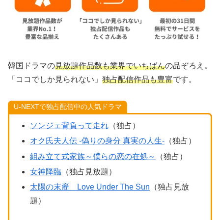
韓国ドラマの
見放題作品数も業界でいちばん
の品ぞろえ。
「ココでしか見られない」
独占配信作品も豊富
です。
U-NEXTで独占配信中の人気ドラマ
ソンジェ背負って走れ
（独占）
オク氏夫人伝 -偽りの身分 真実の人生-
（独占）
組み立て式家族～僕らの恋の在処～
（独占）
女神降臨
（独占見放題）
太陽の末裔 Love Under The Sun
（独占見放
題）