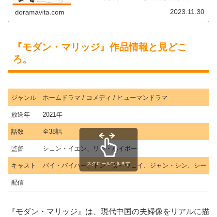
好きアラフォー管理人が実際に解約した経緯をレポートし
ています。
2023.11.30
doramavita.com
『モダン・マリッジ』作品情報と見どこ
ろ。
ジャンル
ホームドラマ / コメディ / ヒューマンドラマ
放送年
2021年
話数
全38話
監督
シェン・イエン、リウ・ハイボー
スクロールできます
キャスト
バイ・バイハー、トン・ダーウェイ、ジャン・シン、シー・
配信
『モダン・マリッジ』は、現代中国の夫婦像をリアルに描