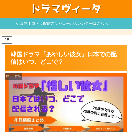
＼ 最新！韓ドラ配信スケジュールカレンダーはこちら！ ／
PR
韓国ドラマ『あやしい彼女』日本での配
信はいつ、どこで？
韓ドラ作品