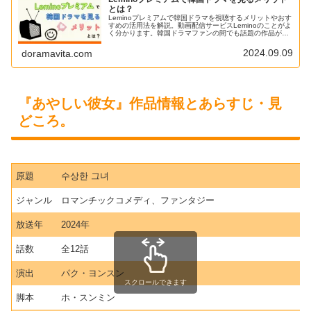
とは？
Leminoプレミアムで韓国ドラマを視聴するメリットやおす
すめの活用法を解説。動画配信サービスLeminoのことがよ
く分かります。韓国ドラマファンの間でも話題の作品が独
占配信されていることもあり徐々にシェアを広げている印
象です。
2024.09.09
doramavita.com
『あやしい彼女』作品情報とあらすじ・見
どころ。
原題
수상한 그녀
ジャンル
ロマンチックコメディ、ファンタジー
放送年
2024年
話数
全12話
演出
パク・ヨンスン
スクロールできます
脚本
ホ・スンミン