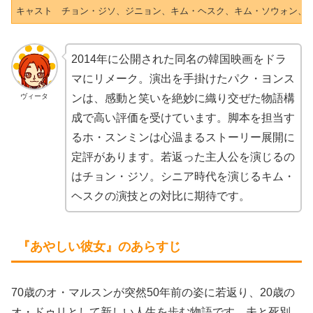
キャスト
チョン・ジソ、ジニョン、キム・ヘスク、キム・ソウォン、チ
2014年に公開された同名の韓国映画をドラ
マにリメーク。演出を手掛けたパク・ヨンス
ヴィータ
ンは、感動と笑いを絶妙に織り交ぜた物語構
成で高い評価を受けています。脚本を担当す
るホ・スンミンは心温まるストーリー展開に
定評があります。若返った主人公を演じるの
はチョン・ジソ。シニア時代を演じるキム・
ヘスクの演技との対比に期待です。
『あやしい彼女』のあらすじ
70歳のオ・マルスンが突然50年前の姿に若返り、20歳の
オ・ドゥリとして新しい人生を歩む物語です。夫と死別