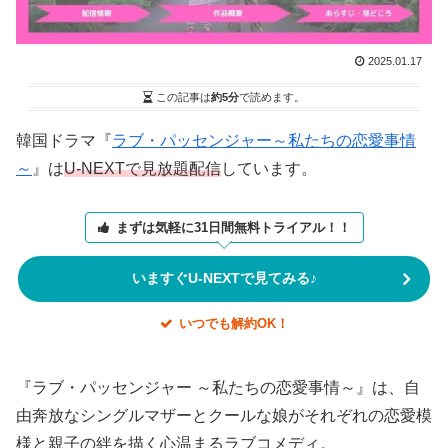
2025.01.17
この記事は
約5分
で読めます。
韓国ドラマ『
ラブ・パッセンジャー～私たちの恋愛事情
～
』は
U-NEXTで見放題配信
しています。
まずは気軽に31日間無料トライアル！！
いますぐU-NEXTで見てみる♪
いつでも解約OK！
『ラブ・パッセンジャー ～私たちの恋愛事情～』は、自
由奔放なシングルマザーとクールな娘がそれぞれの恋愛模
様と親子の絆を描く心温まるラブコメディ。