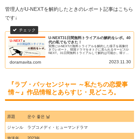
管理人がU-NEXTを解約したときのレポート記事はこちら
です↓
U-NEXT31日間無料トライアルの解約をレポ。40
代の私でもできた！
実際にU-NEXTの無料トライアルを解約した様子を画像付
きでレポート。韓国ドラマをオトクに見られるサービスU-
NEXT。31日間無料トライアルして解約は可能か。韓ドラ
好きアラフォー管理人が実際に解約した経緯をレポートし
ています。
2023.11.30
doramavita.com
『ラブ・パッセンジャー ～私たちの恋愛事
情～』作品情報とあらすじ・見どころ。
原題
운수 좋은 날
ジャンル
ラブコメディ・ヒューマンドラマ
放送年
2023年