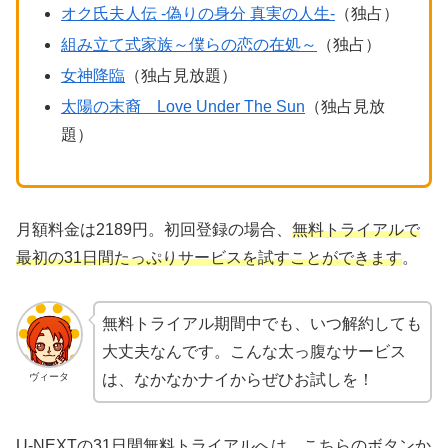
オク氏夫人伝 -偽りの身分 真実の人生-
（独占）
組み立て式家族～僕らの恋の在処～
（独占）
女神降臨
（独占見放題）
太陽の末裔 Love Under The Sun
（独占見放
題）
月額料金は2189円。初回登録の場合、
無料トライアルで
最初の31日間たっぷりサービスを試すことができます
。
無料トライアル期間中でも、いつ解約しても
大丈夫なんです。こんな太っ腹なサービス
ヴィータ
は、なかなかナイからぜひお試しを！
U-NEXTの31日間無料トライアルへは、こちらのボタンか