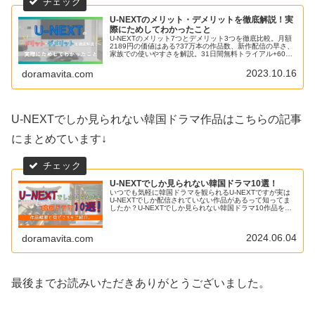
U-NEXTのメリット・デメリットを徹底解説！実
際にためしてわかったこと
U-NEXTのメリット7つとデメリット3つを徹底比較。月額
2189円の価値はある?37万本の作品数、新作配信の早さ、
家族での使いやすさを解説。31日間無料トライアル+600
ポイントで今すぐお試し。
2023.10.16
doramavita.com
U-NEXTでしか見られない韓国ドラマ作品はこちらの記事
にまとめています↓
U-NEXTでしか見られない韓国ドラマ10選！
いつでも気軽に韓国ドラマを観られるU-NEXTですが実は
U-NEXTでしか配信されていない作品があるって知ってま
したか？U-NEXTでしか見られない韓国ドラマ10作品を紹
介。それぞれ作品概要とみどころを解説しています。
2024.06.04
doramavita.com
最後までお読みいただきありがとうございました。