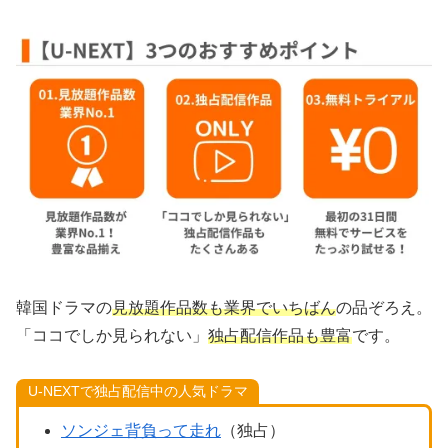
韓国ドラマの
見放題作品数も業界でいちばん
の品ぞろえ。
「ココでしか見られない」
独占配信作品も豊富
です。
U-NEXTで独占配信中の人気ドラマ
ソンジェ背負って走れ
（独占）