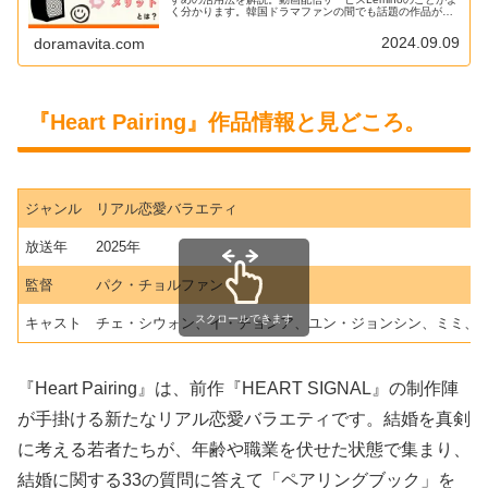
く分かります。韓国ドラマファンの間でも話題の作品が独
占配信されていることもあり徐々にシェアを広げている印
象です。
2024.09.09
doramavita.com
『Heart Pairing』作品情報と見どころ。
ジャンル
リアル恋愛バラエティ
放送年
2025年
監督
パク・チョルファン
スクロールできます
キャスト
チェ・シウォン、イ・チョンア、ユン・ジョンシン、ミミ、
『Heart Pairing』は、前作『HEART SIGNAL』の制作陣
が手掛ける新たなリアル恋愛バラエティです。結婚を真剣
に考える若者たちが、年齢や職業を伏せた状態で集まり、
結婚に関する33の質問に答えて「ペアリングブック」を