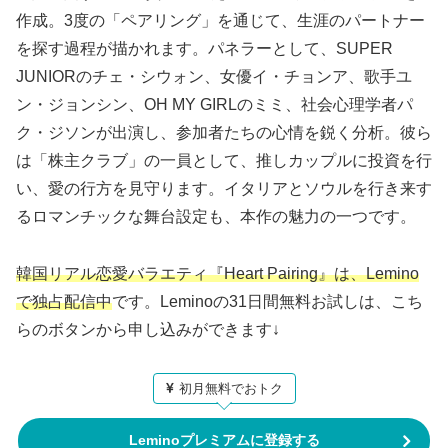
作成。3度の「ペアリング」を通じて、生涯のパートナー
を探す過程が描かれます。パネラーとして、SUPER
JUNIORのチェ・シウォン、女優イ・チョンア、歌手ユ
ン・ジョンシン、OH MY GIRLのミミ、社会心理学者パ
ク・ジソンが出演し、参加者たちの心情を鋭く分析。彼ら
は「株主クラブ」の一員として、推しカップルに投資を行
い、愛の行方を見守ります。イタリアとソウルを行き来す
るロマンチックな舞台設定も、本作の魅力の一つです。
韓国リアル恋愛バラエティ『Heart Pairing』は、Lemino
で独占配信中
です。Leminoの31日間無料お試しは、こち
らのボタンから申し込みができます↓
初月無料でおトク
Leminoプレミアムに登録する