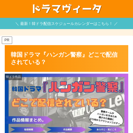
＼ 最新！韓ドラ配信スケジュールカレンダーはこちら！ ／
PR
韓国ドラマ『ハンガン警察』どこで配信
されている？
韓ドラ作品