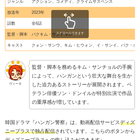
ジャンル
アクション、コメディ、クライムサスペンス
放送年
2023年
話数
全6話
スクロールできます
監督・脚本
パクキム・サンチョル
キャスト
クォン・サンウ、キム・ヒウォン、イ・サンイ、パク・ホ
監督・脚本を務めるキム・サンチョルの手腕
によって、ハンガンという壮大な舞台を生か
した迫力あるストーリーが展開されます。ベ
ヴィータ
テラン俳優ソン・ドンイルが特別出演で作品
の重厚感が増しています。
韓国ドラマ『ハンガン警察』は、動画配信サービス
ディズ
ニープラスで独占配信
されています。こちらのボタンから
ディズニープラスへの申し込みができます↓