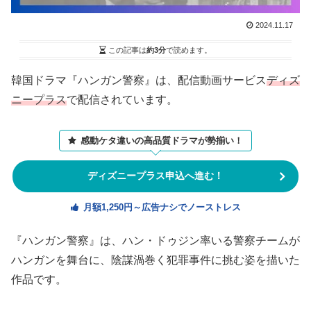
2024.11.17
この記事は
約3分
で読めます。
韓国ドラマ『ハンガン警察』は、配信動画サービス
ディズ
ニープラス
で配信されています。
感動ケタ違いの高品質ドラマが勢揃い！
ディズニープラス申込へ進む！
月額1,250円～広告ナシでノーストレス
『ハンガン警察』は、ハン・ドゥジン率いる警察チームが
ハンガンを舞台に、陰謀渦巻く犯罪事件に挑む姿を描いた
作品です。