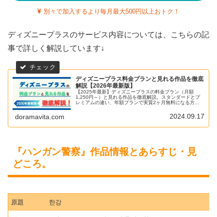
別々で加入するより毎月最大500円以上おトク！
ディズニープラスのサービス内容については、こちらの記
事で詳しく解説しています↓
ディズニープラス料金プランと見れる作品を徹底
解説【2026年最新版】
【2025年最新】ディズニープラスの料金プラン（月額
1,250円～）と見れる作品を徹底解説。スタンダードとプ
レミアムの違い、年額プランで実質2ヶ月無料になる方
法、韓国ドラマ・マーベル・ディズニー映画のおすすめ作
品、メリット・デメリットまで完全網羅。無料体験がなく
2024.09.17
doramavita.com
てもお得に始める方法も紹介！
『ハンガン警察』作品情報とあらすじ・見
どころ。
原題
한강