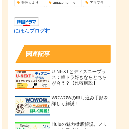
管理人より
amazon prime
アマプラ
にほんブログ村
関連記事
U-NEXTとディズニープラ
ス：韓ドラ好きならどちら
が合う？【比較解説】
WOWOWの申し込み手順を
詳しく解説！
Huluの魅力徹底解説。メリ