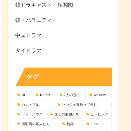
韓ドラキャスト・相関図
韓国バラエティ
中国ドラマ
タイドラマ
タグ
BL
Netflix
7人の脱出
wowow
カン・プル
ソンジェ背負って走れ
ペントハウス
ユミの細胞たち
ムービング
照明店の客人たち
新兵
Lemino