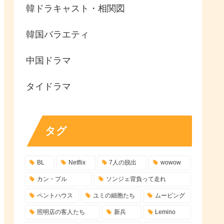
韓ドラキャスト・相関図
韓国バラエティ
中国ドラマ
タイドラマ
タグ
BL
Netflix
7人の脱出
wowow
カン・プル
ソンジェ背負って走れ
ペントハウス
ユミの細胞たち
ムービング
照明店の客人たち
新兵
Lemino