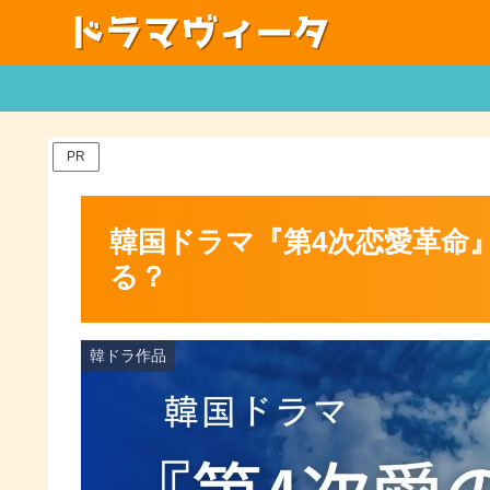
PR
韓国ドラマ『第4次恋愛革命
る？
韓ドラ作品