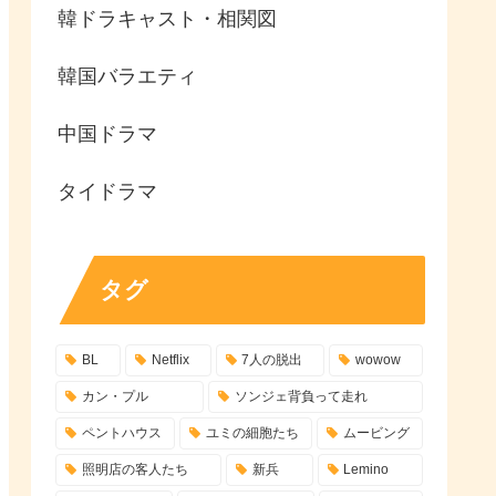
韓ドラキャスト・相関図
韓国バラエティ
中国ドラマ
タイドラマ
タグ
BL
Netflix
7人の脱出
wowow
カン・プル
ソンジェ背負って走れ
ペントハウス
ユミの細胞たち
ムービング
照明店の客人たち
新兵
Lemino