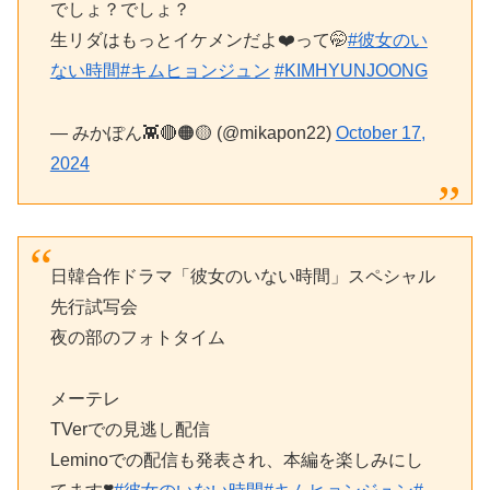
でしょ？でしょ？
生リダはもっとイケメンだよ❤️って🤭
#彼女のい
ない時間
#キムヒョンジュン
#KIMHYUNJOONG
— みかぽん👾🔴🟠🟡 (@mikapon22)
October 17,
2024
日韓合作ドラマ「彼女のいない時間」スペシャル
先行試写会
夜の部のフォトタイム
メーテレ
TVerでの見逃し配信
Leminoでの配信も発表され、本編を楽しみにし