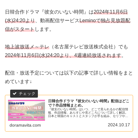
日韓合作ドラマ『彼女のいない時間』は
2024年11月6日
(水)24:20より
、動画配信サービス
Leminoで独占見放題配
信がスタート
します。
地上波放送メ～テレ
（名古屋テレビ放送株式会社）でも
2024年11月6日(水)24:20より、4週連続放送されます
。
配信・放送予定については以下の記事で詳しい情報をまと
めています↓
日韓合作ドラマ『彼女のいない時間』配信はどこ
で？作品情報まとめ。
『彼女のいない時間』はいつ、どこで見られるかの配信情
報、作品情報、あらすじや見どころについて詳しく解説。
日本と韓国のキャストとスタッフが手を組み、セリフやロ
ケ地など全てを日韓ミックスで制作した日韓合作ドラマ。
事故で日本人の妻を失い、記憶を無くしてしまった韓国人
2024.10.17
doramavita.com
男性が、写真を手掛かりに最後の旅に出る物語。