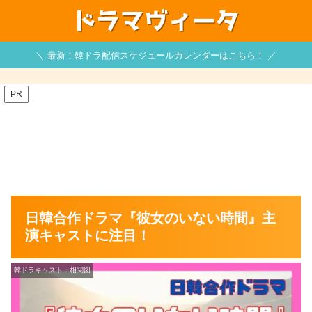
＼ 最新！韓ドラ配信スケジュールカレンダーはこちら！ ／
PR
日韓合作ドラマ『彼女のいない時間』主
演キャストに注目！
韓ドラキャスト・相関図