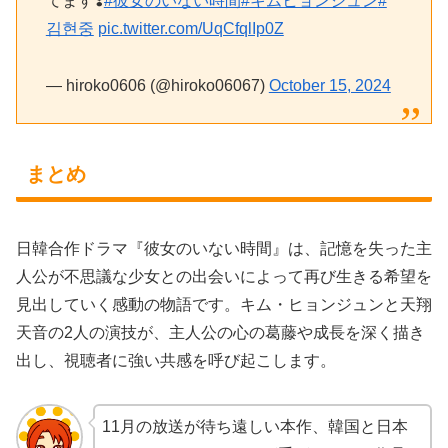
てます❣️
#彼女のいない時間
#キムヒョンジュン
#
김현중
pic.twitter.com/UqCfqlIp0Z
— hiroko0606 (@hiroko06067)
October 15, 2024
まとめ
日韓合作ドラマ『彼女のいない時間』は、記憶を失った主
人公が不思議な少女との出会いによって再び生きる希望を
見出していく感動の物語です。キム・ヒョンジュンと天翔
天音の2人の演技が、主人公の心の葛藤や成長を深く描き
出し、視聴者に強い共感を呼び起こします。
11月の放送が待ち遠しい本作、韓国と日本