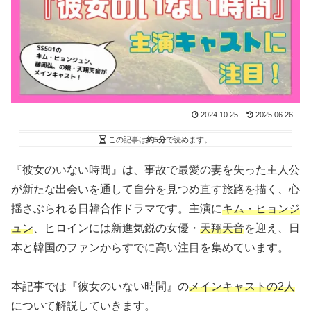
2024.10.25
2025.06.26
この記事は
約5分
で読めます。
『彼女のいない時間』は、事故で最愛の妻を失った主人公
が新たな出会いを通して自分を見つめ直す旅路を描く、心
揺さぶられる日韓合作ドラマです。主演に
キム・ヒョンジ
ュン
、ヒロインには新進気鋭の女優・
天翔天音
を迎え、日
本と韓国のファンからすでに高い注目を集めています。
本記事では『彼女のいない時間』の
メインキャストの2人
について解説していきます。