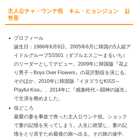
主人公チャ・ウンテ役 キム・ヒョンジュン 김
현중
プロフィール
誕生日：1986年6月6日。2005年6月に韓国の5人組ア
イドルグループSS501（ダブルエスごーまるいち）
のリーダーとしてデビュー。2009年に韓国版『花よ
り男子～Boys Over Flowers』の花沢類役を演じる。
そのほか、2010年に韓国版『イタズラなKISS～
Playful Kiss』、2014年に『感激時代～闘神の誕生』
で主演を務めました。
役どころ
最愛の妻を事故で喪った主人公ウンテ役。ショック
で妻の記憶を失ってしまう。人生に絶望し、妻の記
憶をとり戻すため最後の旅へ出る。その旅の途中、