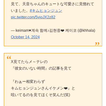
見て、天音ちゃんのキュートな可愛さに見惚れて
いました。
#キムヒョンジュン
pic.twitter.com/5vioJX2z82
— keimam♥계속 함께♪김현중❤️ 케이코 (@khhala)
October 14, 2024
X見てたらメ～テレの
『彼女のいない時間』の記事を見て
『わぁー相変わらず
キムヒョンジュンさんイケメン❤️』と
呟いてるのを見てほくそ笑んだ(笑)