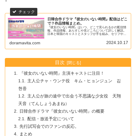
日韓合作ドラマ『彼女のいない時間』配信はどこ
で？作品情報まとめ。
『彼女のいない時間』はいつ、どこで見られるかの配信情
報、作品情報、あらすじや見どころについて詳しく解説。
日本と韓国のキャストとスタッフが手を組み、セリフやロ
ケ地など全てを日韓ミックスで制作した日韓合作ドラマ。
事故で日本人の妻を失い、記憶を無くしてしまった韓国人
2024.10.17
doramavita.com
男性が、写真を手掛かりに最後の旅に出る物語。
目次
『彼女のいない時間』主演キャストに注目！
主人公チャ・ウンテ役 キム・ヒョンジュン 김
현중
主人公が旅の途中で出会う不思議な少女役 天翔
天音（てんしょうあまね）
日韓合作ドラマ『彼女のいない時間』の概要
配信・放送予定について
先行試写会でのファンの反応。
まとめ